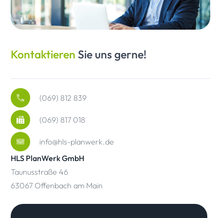
Kontaktieren
Sie uns gerne!
(069) 812 839
(069) 817 018
info@hls-planwerk.de
HLS PlanWerk GmbH
Taunusstraße 46
63067 Offenbach am Main