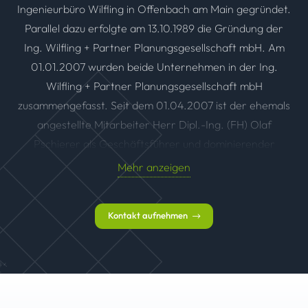
Ingenieurbüro Wilfling in Offenbach am Main gegründet.
Parallel dazu erfolgte am 13.10.1989 die Gründung der
Ing. Wilfling + Partner Planungsgesellschaft mbH. Am
01.01.2007 wurden beide Unternehmen in der Ing.
Wilfling + Partner Planungsgesellschaft mbH
zusammengefasst. Seit dem 01.04.2007 ist der ehemals
angestellte Mitarbeiter Herr Dipl.-Ing. (FH) Olaf
Pschierer als Geschäftsführer und dominierender
Gesellschafter im Unternehmen tätig. Danach hat sich
Mehr anzeigen
Hr. Wilfling langsam aus dem aktiven Geschäftsleben
zurückgezogen. Das Unternehmen wird seit ca. 2010
Kontakt aufnehmen
allein durch Hr. Pschierer geführt. Anfang 2018 erfolgte
die Umfirmierung in HLS PlanWerk GmbH.
Das Hauptaufgabengebiet des Ingenieurbüros erstreckt
sich, gemäß den Leistungsphasen der HOAI, von der